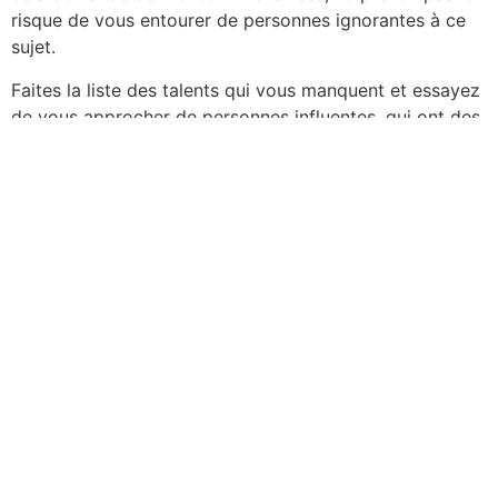
risque de vous entourer de personnes ignorantes à ce
sujet.
Faites la liste des talents qui vous manquent et essayez
de vous approcher de personnes influentes, qui ont des
connaissances dans le monde de l’entrepreneuriat ou de
votre service. Si vous voulez lancer un restaurant,
approchez-vous des personnes de ce milieu, qui
sauront vous donner les bons tuyaux, vous aiguiller au
départ et pourront être accélérateur dans la prise de
décisions et la montée en compétences. N’oubliez pas
que les autres seront toujours les meilleurs atouts pour
vous.
Organisez votre vie personnelle de manière que vous
puissiez avoir du réconfort, des passions ou tout
simplement un peu de temps avec votre famille. Monter
un business va demander beaucoup de sacrifices, mais
aussi beaucoup d’aide de l’extérieur pour vous maintenir