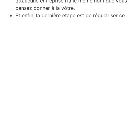
qu’aucune entreprise n’a le même nom que vous
pensez donner à la vôtre.
Et enfin, la dernière étape est de régulariser ce
nom que vous lui avez donné. Maintenant, votre
entreprise a une raison sociale.
Les utilités d’une raison sociale
Une société doit obligatoirement avoir une raison
sociale. Comme le nom d’une personne qu’elle portera à
vie, qu’elle inscrira dans les documents officiels et dans
tout ce qui est administratif, la raison sociale est la
même. Pour une société, la raison sociale est inscrite
sur tous les papiers administratifs. Que ce soit sur les
lettres envoyées à vos clients, les lettres envoyées aux
employés ou autres.
Note :
La raison sociale peut être modifiée. Le
changement doit être précédé du changement de statut
de la société en question. Si votre société n’a pas
d’associé, vous êtes le seul à choisir la nouvelle raison