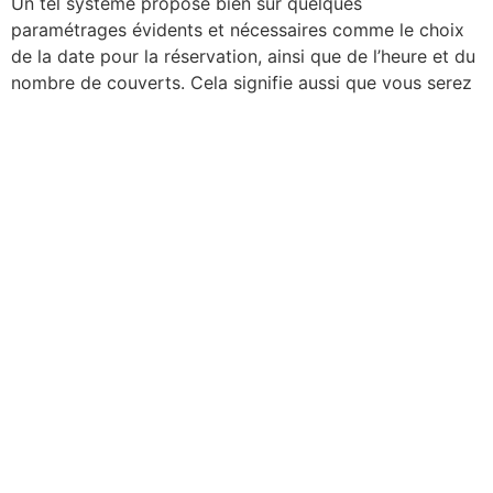
Un tel système propose bien sûr quelques
paramétrages évidents et nécessaires comme le choix
de la date pour la réservation, ainsi que de l’heure et du
nombre de couverts. Cela signifie aussi que vous serez
en mesure d’adapter votre logiciel à tout moment selon
les spécificités de votre restaurant, notamment lorsque
ce dernier est fermé. Mais cela permet aussi de prendre
en compte les événements particuliers afin de
permettre à vos clients d’en profiter pleinement. On
peut particulièrement penser aux offres spéciales, aux
promotions actuelles ou même aux anniversaires, voire
aux dîners-spectacles, de quoi facilement tenir au
courant vos potentiels clients et leur permettre de
profiter d’un bon moment.
Certains logiciels permettent même de se lier aux
réseaux sociaux comme Facebook afin qu’un maximum
de clients potentiels puisse profiter des disponibilités
de réservation. Cela peut aussi vous offrir une pub plus