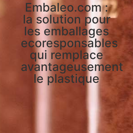
Embaleo.com :
la solution pour
les emballages
ecoresponsables
qui remplace
avantageusement
le plastique