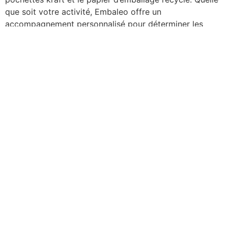
que soit votre activité, Embaleo offre un
accompagnement personnalisé pour déterminer les
solutions les plus pertinentes, comme en témoigne leur
excellent service client noté 4,8/5 basé sur plus de 300
avis.
Étapes pratiques pour
remplacer vos emballages
actuels
La transition vers des emballages écoresponsables peut
s’effectuer progressivement pour minimiser les
perturbations dans votre chaîne logistique. La première
étape consiste à identifier les produits d’emballage que
vous utilisez actuellement et à rechercher leurs
équivalents écologiques dans le catalogue d’Embaleo.
Vous pouvez ensuite commander des échantillons pour
tester la résistance et l’adaptation de ces nouvelles