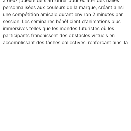
à deux joueurs de s'affronter pour éclater des balles
personnalisées aux couleurs de la marque, créant ainsi
une compétition amicale durant environ 2 minutes par
session. Les séminaires bénéficient d'animations plus
immersives telles que les mondes futuristes où les
participants franchissent des obstacles virtuels en
accomplissant des tâches collectives, renforçant ainsi la
collaboration et l'esprit d'équipe.
Pour les salons professionnels, l'animation VR constitue
un outil puissant pour capter l'attention des visiteurs sur
un stand. Un simulateur VR personnalisé avec les visuels
de l'entreprise attire naturellement les regards et génère
un flux constant de curieux désireux de vivre
l'expérience. Les formules comprennent également des
solutions créatives comme VR Paint qui permet aux
participants de créer des œuvres d'art en trois
dimensions, ou encore Digital Coach proposant des
séances de sport entièrement virtuelles. Les entreprises
du secteur retail et centres commerciaux peuvent