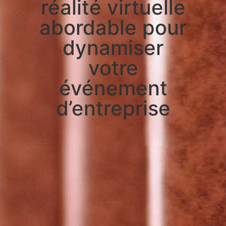
réalité virtuelle
abordable pour
dynamiser
votre
événement
d’entreprise