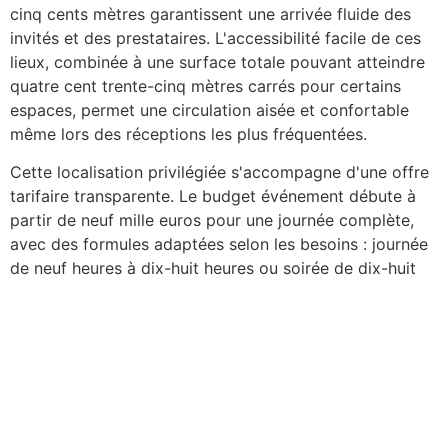
cinq cents mètres garantissent une arrivée fluide des
invités et des prestataires. L'accessibilité facile de ces
lieux, combinée à une surface totale pouvant atteindre
quatre cent trente-cinq mètres carrés pour certains
espaces, permet une circulation aisée et confortable
même lors des réceptions les plus fréquentées.
Cette localisation privilégiée s'accompagne d'une offre
tarifaire transparente. Le budget événement débute à
partir de neuf mille euros pour une journée complète,
avec des formules adaptées selon les besoins : journée
de neuf heures à dix-huit heures ou soirée de dix-huit
heures à vingt-trois heures. Pour des prestations plus
spécifiques comme les shootings ou tournages, un
budget minimum de deux mille euros hors taxes par jour
est proposé. Des devis gratuits et rapides permettent
aux organisateurs d'évaluer précisément les coûts de
leur projet.