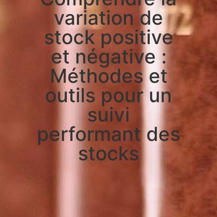
variation de
stock positive
et négative :
Méthodes et
outils pour un
suivi
performant des
stocks