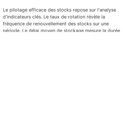
Le pilotage efficace des stocks repose sur l'analyse
d'indicateurs clés. Le taux de rotation révèle la
fréquence de renouvellement des stocks sur une
période. Le délai moyen de stockage mesure la durée
pendant laquelle les produits restent en stock. Le taux
de rupture évalue la disponibilité des articles. Ces
données permettent d'ajuster les niveaux de stock et
d'améliorer la gestion des approvisionnements. La
valorisation régulière des stocks aide à mesurer l'impact
sur le résultat d'exercice et le bilan comptable.
Les méthodes de
valorisation des stocks
La valorisation des stocks représente un aspect
fondamental de la gestion d'entreprise. Elle permet
d'établir précisément la valeur des marchandises en