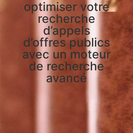
optimiser votre
recherche
d’appels
d’offres publics
avec un moteur
de recherche
avancé